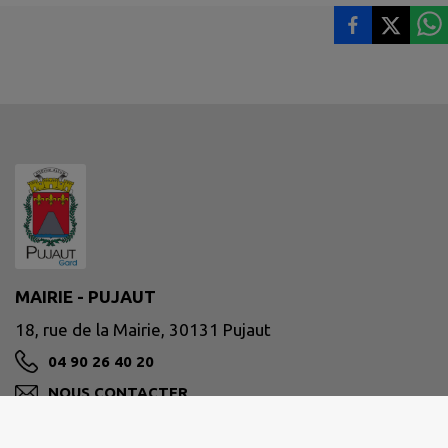
MAIRIE - PUJAUT
18, rue de la Mairie, 30131 Pujaut
04 90 26 40 20
NOUS CONTACTER
M'Y RENDRE