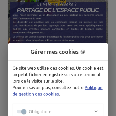
Gérer mes cookies 🍪
Ce site web utilise des cookies. Un cookie est
1
/
1
un petit fichier enregistré sur votre terminal
lors de la visite sur le site.
🚧 GAZETTE TRAVAUX #7
Pour en savoir plus, consultez notre
Politique
de gestion des cookies
.
Publié le mardi 24 juin 2025 - Pujaut
Retrouvez toutes nos gazettes sur le site de la
Obligatoire