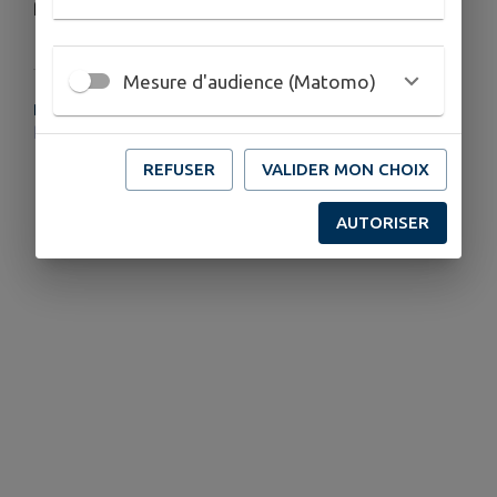
formidable réalisation...(vidéo en lien)
Mesure d'audience (Matomo)
PLUS D'INFORMATIONS
https://run-evasionchrono.com/les-roses-de-letang/
REFUSER
VALIDER MON CHOIX
AUTORISER