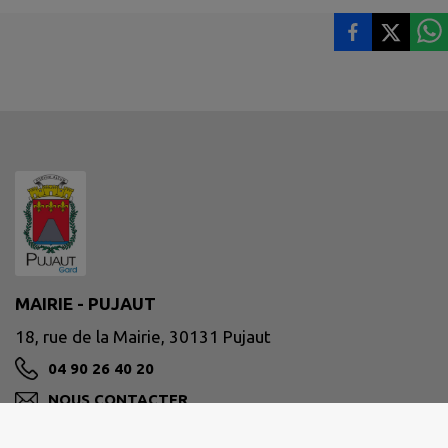
MAIRIE - PUJAUT
18, rue de la Mairie, 30131 Pujaut
04 90 26 40 20
NOUS CONTACTER
M'Y RENDRE