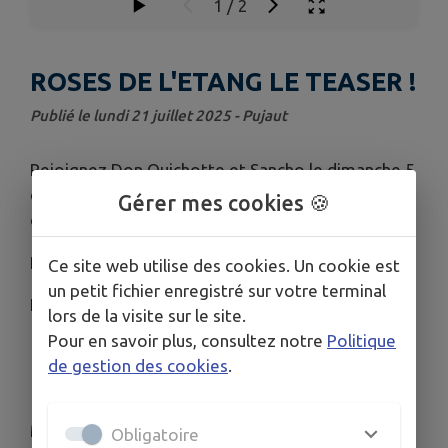
1
/
2
ROSES DE L'ETANG LE TEASER !
Publié le lundi 21 juillet 2025 - Pujaut
Rejoignez Don Quichotte et Sancho le dimanche 5
octobre dans le combat des Roses de l'Etang
Gérer mes cookies 🍪
contre le cancer.
RDV le dimanche 5 octobre !
Ce site web utilise des cookies. Un cookie est
un petit fichier enregistré sur votre terminal
Inscription en lien.
lors de la visite sur le site.
Pour en savoir plus, consultez notre
Politique
de gestion des cookies
.
Merci à Don Boucardey d'Annadrone pour cette
Obligatoire