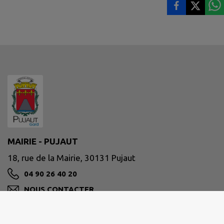
MAIRIE - PUJAUT
18, rue de la Mairie, 30131 Pujaut
04 90 26 40 20
NOUS CONTACTER
M'Y RENDRE
www.pujaut.fr