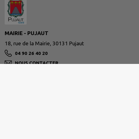
MAIRIE - PUJAUT
18, rue de la Mairie, 30131 Pujaut
04 90 26 40 20
NOUS CONTACTER
M'Y RENDRE
www.pujaut.fr
Site réalisé par
IntraMuros SAS
|
Mentions légales
|
CGU
|
Politique de confidentialité
|
Accessibilité : partiellement conforme