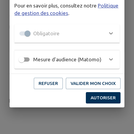
Pour en savoir plus, consultez notre
Politique
SOIREE ROSE
de gestion des cookies
.
Pujaut
Obligatoire
INFORMATIONS PRATIQUES
Mesure d'audience (Matomo)
LIEU
Pujaut
DATE
Le sam. 25 juil.
REFUSER
VALIDER MON CHOIX
AUTORISER
Lieu: Château d'Aiguilhon