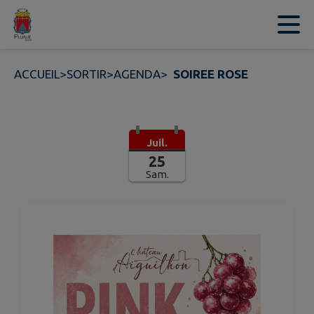
Contenu
Menu
Recherche
Pied de page
ACCUEIL
>
SORTIR
>
AGENDA
>
SOIREE ROSE
Juil.
25
Sam.