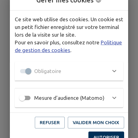
4/ Réseaux
Ce site web utilise des cookies. Un cookie est
Eau
un petit fichier enregistré sur votre terminal
Assainissement collectif
lors de la visite sur le site.
Electricité/ ENEDIS
Pour en savoir plus, consultez notre
Politique
SMICTOM
de gestion des cookies
.
...
Obligatoire
5/ Autres numéros utiles
MSAP (Maison de Service Public)
Mesure d'audience (Matomo)
Médiateur de la République / conciliateur
Fourrière automobile
Fourrière animale / SPA
REFUSER
VALIDER MON CHOIX
...
AUTORISER