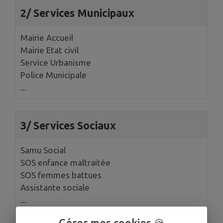
2/ Services Municipaux
Mairie Accueil
Mairie Etat civil
Service Urbanisme
Police Municipale
...
3/ Services Sociaux
Samu Social
SOS enfance maltraitée
SOS femmes battues
Assistante sociale
...
Gérer mes cookies 🍪