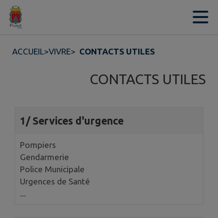
Contenu
Menu
Recherche
Pied de page
ACCUEIL
>
VIVRE
>
CONTACTS UTILES
CONTACTS UTILES
5 annuaires trouvés.
1/ Services d'urgence
Pompiers
Gendarmerie
Police Municipale
Urgences de Santé
...