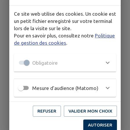
Cette fiche n'a pas encore été complétée.
Ce site web utilise des cookies. Un cookie est
un petit fichier enregistré sur votre terminal
COORDONNÉES
lors de la visite sur le site.
Pour en savoir plus, consultez notre
Politique
8 Rue fontvieille 30131 Pujaut
de gestion des cookies
.
06 26 02 28 51
Obligatoire
Mesure d'audience (Matomo)
REFUSER
VALIDER MON CHOIX
AUTORISER