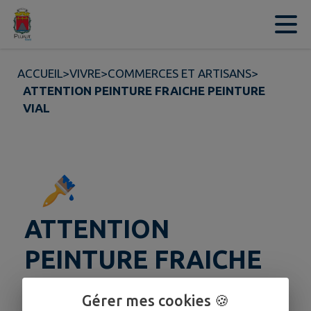
Contenu
Menu
Recherche
Pied de page
ACCUEIL
>
VIVRE
>
COMMERCES ET ARTISANS
>
ATTENTION PEINTURE FRAICHE PEINTURE
VIAL
ATTENTION
PEINTURE FRAICHE
Peinture VIAL
Gérer mes cookies 🍪