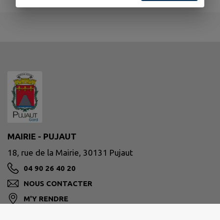
MAIRIE - PUJAUT
18, rue de la Mairie, 30131 Pujaut
04 90 26 40 20
NOUS CONTACTER
M'Y RENDRE
www.pujaut.fr