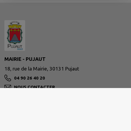
MAIRIE - PUJAUT
18, rue de la Mairie, 30131 Pujaut
04 90 26 40 20
NOUS CONTACTER
M'Y RENDRE
www.pujaut.fr