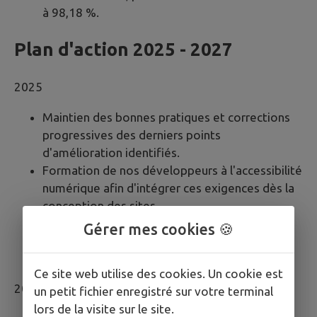
à 98,18 %.
Plan d'action 2025 - 2027
2025
Maintien des bonnes pratiques et corrections
progressives des derniers points
d'amélioration identifiés.
Formation de nos développeurs à l'accessibilité
numérique afin d'intégrer ces exigences dès la
conception des sites.
Accompagnement des mairies dans leur
Gérer mes cookies 🍪
compréhension et leur mise en conformité
avec les réglementations en vigueur.
Ce site web utilise des cookies. Un cookie est
2026
un petit fichier enregistré sur votre terminal
lors de la visite sur le site.