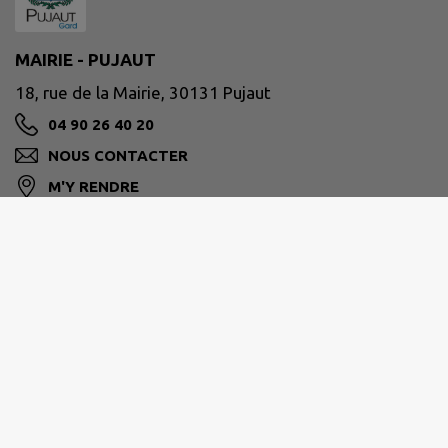
MAIRIE - PUJAUT
18, rue de la Mairie, 30131 Pujaut
04 90 26 40 20
NOUS CONTACTER
M'Y RENDRE
www.pujaut.fr
Site réalisé par
IntraMuros SAS
|
Mentions légales
|
CGU
|
Politique de confidentialité
|
Accessibilité : partiellement conforme
|
Gérer mes cookies
|
Rechercher
|
Plan du site
|
Flux RSS
| Copyright 2026