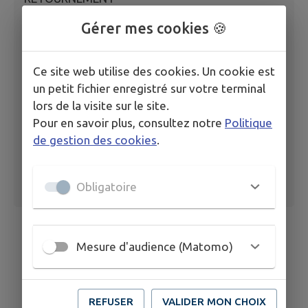
CHEMIN DE LA LUNE
Gérer mes cookies 🍪
ART_MA-POL-2025-031_CHEMIN DE LA
LUNE_INTERDICTION STATIONNEMENT
Ce site web utilise des cookies. Un cookie est
un petit fichier enregistré sur votre terminal
lors de la visite sur le site.
Pour en savoir plus, consultez notre
Politique
de gestion des cookies
.
Obligatoire
Mesure d'audience (Matomo)
REFUSER
VALIDER MON CHOIX